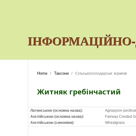
ІНФОРМАЦІЙНО-
Home
Таксони
/
/
Сільськогосподарські: кормові
Житняк гребінчастий
Латинською (основна назва):
Agropyron pectinat
Англійською (основна назва):
Fairway Crested G
Англійською (синоніми):
Wheatgrass