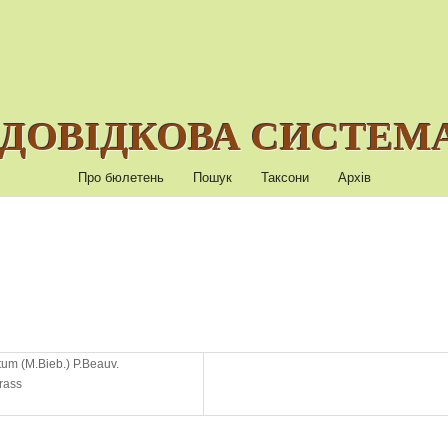
ДОВІДКОВА СИСТЕМА
Про бюлетень
Пошук
Таксони
Архів
um (M.Bieb.) P.Beauv.
rass