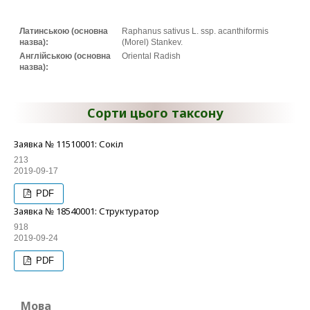
Латинською (основна
Raphanus sativus L. ssp. acanthiformis
назва):
(Morel) Stankev.
Англійською (основна
Oriental Radish
назва):
Сорти цього таксону
Заявка № 11510001: Сокіл
213
2019-09-17
PDF
Заявка № 18540001: Структуратор
918
2019-09-24
PDF
Мова