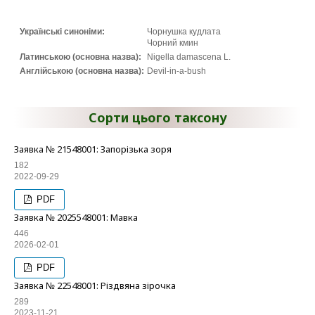
Українські синоніми:
Чорнушка кудлата
Чорний кмин
Латинською (основна назва):
Nigella damascena L.
Англійською (основна назва):
Devil-in-a-bush
Сорти цього таксону
Заявка № 21548001: Запорізька зоря
182
2022-09-29
PDF
Заявка № 2025548001: Мавка
446
2026-02-01
PDF
Заявка № 22548001: Різдвяна зірочка
289
2023-11-21