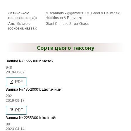
Латинською
Miscanthus x giganteus J.M. Greef & Deuter ex
(основна назва):
Hodkinson & Renvoize
Англійською
Giant Chinese Silver Grass
(основна назва):
Сорти цього таксону
Заявка № 15553001: Біотех
948
2019-08-02
PDF
Заявка № 13520001: Дієтичний
202
2019-09-17
PDF
Заявка № 22553001: Іллінойс
88
2023-04-14