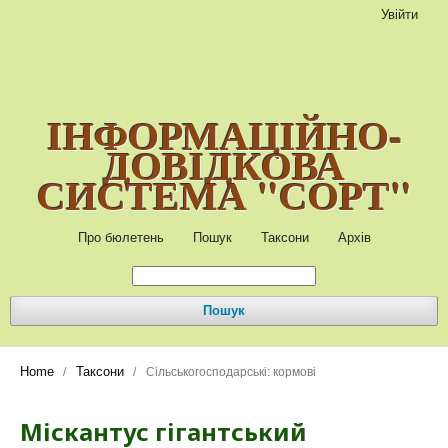
Увійти
ІНФОРМАЦІЙНО-
ДОВІДКОВА
СИСТЕМА "СОРТ"
Про бюлетень
Пошук
Таксони
Архів
Пошук
Home
Таксони
/
/
Сільськогосподарські: кормові
Міскантус гігантський