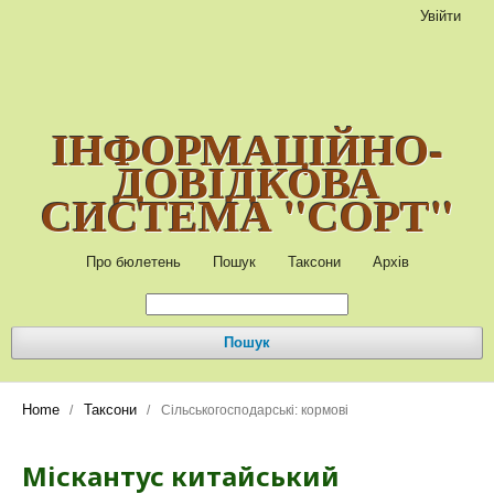
Увійти
ІНФОРМАЦІЙНО-
ДОВІДКОВА
СИСТЕМА "СОРТ"
Про бюлетень
Пошук
Таксони
Архів
Пошук
Home
Таксони
/
/
Сільськогосподарські: кормові
Міскантус китайський