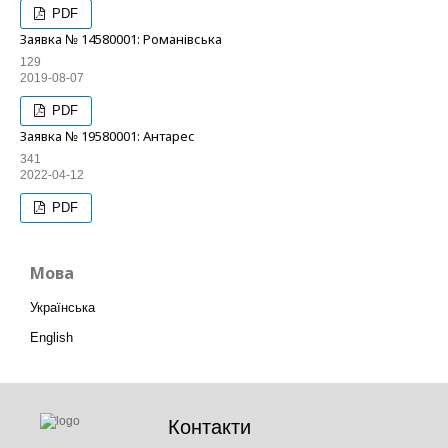
PDF
Заявка № 14580001: Романівська
129
2019-08-07
PDF
Заявка № 19580001: Антарес
341
2022-04-12
PDF
Мова
Українська
English
Контакти