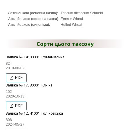
Латинською (основна назва):
Triticum dicoccum Schuebl.
Англійською (основна назва):
Emmer Wheat
Англійською (синоніми):
Hulled Wheat
Сорти цього таксону
Заявка № 14580001: Романівська
82
2019-08-02
PDF
Заявка № 17580001: Юніка
102
2020-10-13
PDF
Заявка № 12541001: Голіковська
808
2024-05-27