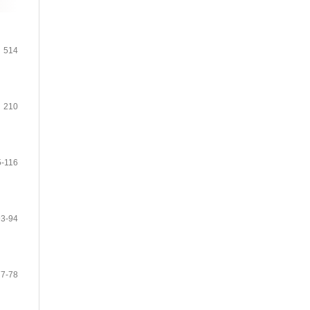
514
210
5-116
93-94
77-78