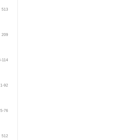
513
209
3-114
91-92
75-76
512