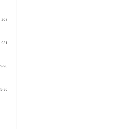
208
931
89-90
95-96