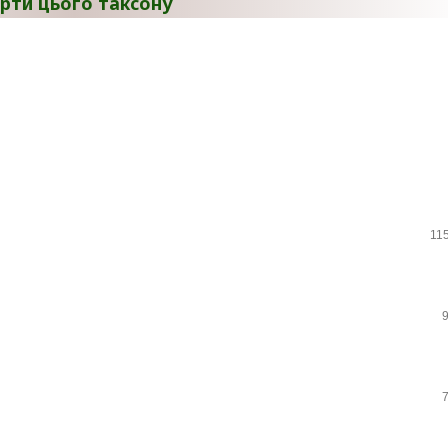
рти цього таксону
11