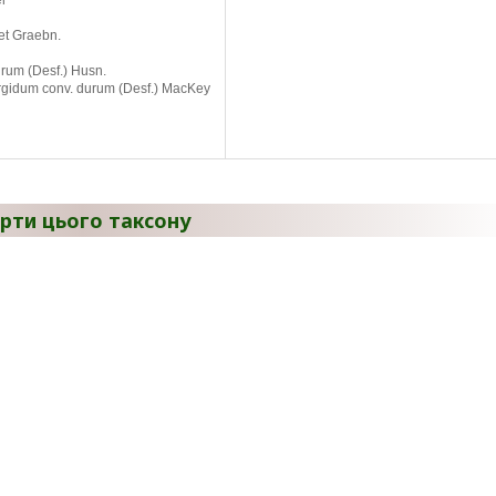
l
et Graebn.
urum (Desf.) Husn.
turgidum conv. durum (Desf.) MacKey
рти цього таксону