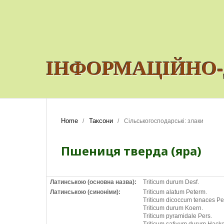
ІНФОРМАЦІЙНО-
Home
Таксони
/
/
Сільськогосподарські: злаки
Пшениця тверда (яра)
Латинською (основна назва):
Triticum durum Desf.
Латинською (синоніми):
Triticum alatum Peterm.
Triticum dicoccum tenaces Pe
Triticum durum Koern.
Triticum pyramidale Pers.