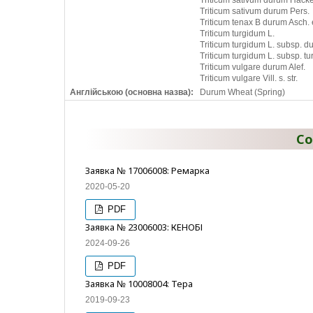
Triticum sativum durum Hacke
Triticum sativum durum Pers.
Triticum tenax B durum Asch. 
Triticum turgidum L.
Triticum turgidum L. subsp. d
Triticum turgidum L. subsp. 
Triticum vulgare durum Alef.
Triticum vulgare Vill. s. str.
Англійською (основна назва):
Durum Wheat (Spring)
Со
Заявка № 17006008: Ремарка
2020-05-20
PDF
Заявка № 23006003: КЕНОБІ
2024-09-26
PDF
Заявка № 10008004: Тера
2019-09-23