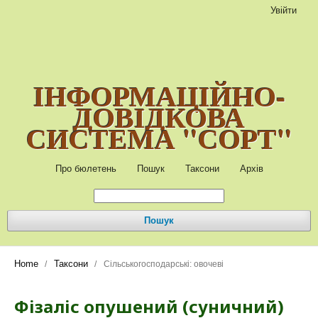
Увійти
ІНФОРМАЦІЙНО-
ДОВІДКОВА
СИСТЕМА "СОРТ"
Про бюлетень
Пошук
Таксони
Архів
Пошук
Home
Таксони
/
/
Сільськогосподарські: овочеві
Фізаліс опушений (суничний)