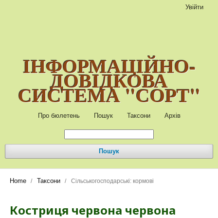
Увійти
ІНФОРМАЦІЙНО-
ДОВІДКОВА
СИСТЕМА "СОРТ"
Про бюлетень
Пошук
Таксони
Архів
Пошук
Home
Таксони
/
/
Сільськогосподарські: кормові
Костриця червона червона