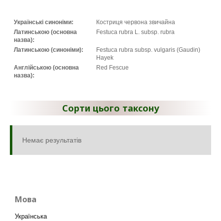
Українські синоніми:
Костриця червона звичайна
Латинською (основна
Festuca rubra L. subsp. rubra
назва):
Латинською (синоніми):
Festuca rubra subsp. vulgaris (Gaudin)
Hayek
Англійською (основна
Red Fescue
назва):
Сорти цього таксону
Немає результатів
Мова
Українська