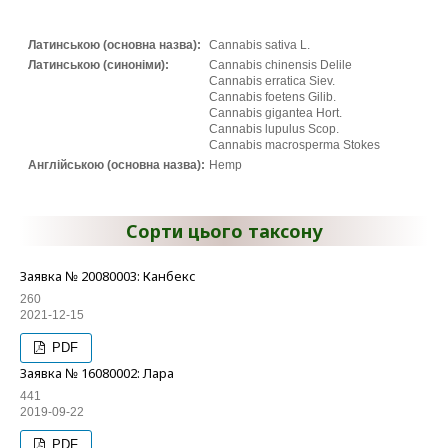
Латинською (основна назва):
Cannabis sativa L.
Латинською (синоніми):
Cannabis chinensis Delile
Cannabis erratica Siev.
Cannabis foetens Gilib.
Cannabis gigantea Hort.
Cannabis lupulus Scop.
Cannabis macrosperma Stokes
Англійською (основна назва):
Hemp
Сорти цього таксону
Заявка № 20080003: Канбекс
260
2021-12-15
PDF
Заявка № 16080002: Лара
441
2019-09-22
PDF