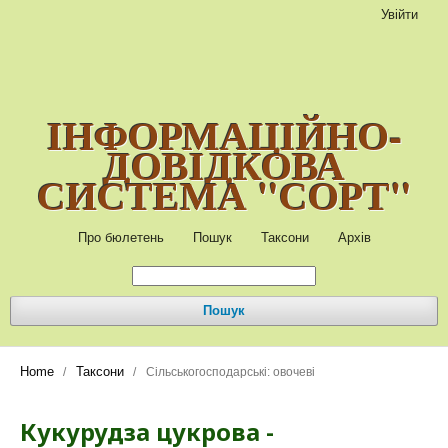
Увійти
ІНФОРМАЦІЙНО-
ДОВІДКОВА
СИСТЕМА "СОРТ"
Про бюлетень
Пошук
Таксони
Архів
Пошук
Home
Таксони
/
/
Сільськогосподарські: овочеві
Кукурудза цукрова -