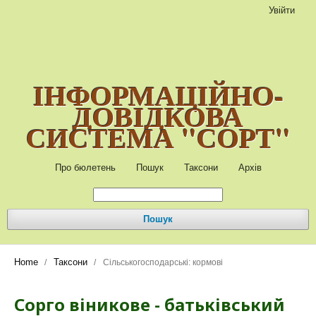
Увійти
ІНФОРМАЦІЙНО-
ДОВІДКОВА
СИСТЕМА "СОРТ"
Про бюлетень
Пошук
Таксони
Архів
Пошук
Home
Таксони
/
/
Сільськогосподарські: кормові
Сорго віникове - батьківський