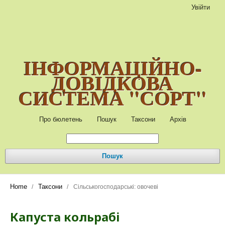
Увійти
ІНФОРМАЦІЙНО-
ДОВІДКОВА
СИСТЕМА "СОРТ"
Про бюлетень
Пошук
Таксони
Архів
Пошук
Home
Таксони
/
/
Сільськогосподарські: овочеві
Капуста кольрабі