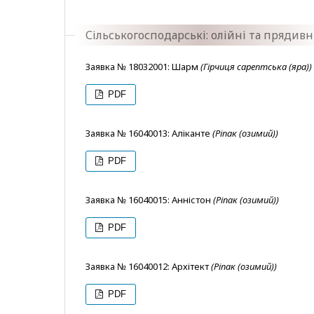
Сільськогосподарські: олійні та прядивн
Заявка № 18032001: Шарм
(Гірчиця сарептська (яра))
PDF
Заявка № 16040013: Аліканте
(Ріпак (озимий))
PDF
Заявка № 16040015: Анністон
(Ріпак (озимий))
PDF
Заявка № 16040012: Архітект
(Ріпак (озимий))
PDF