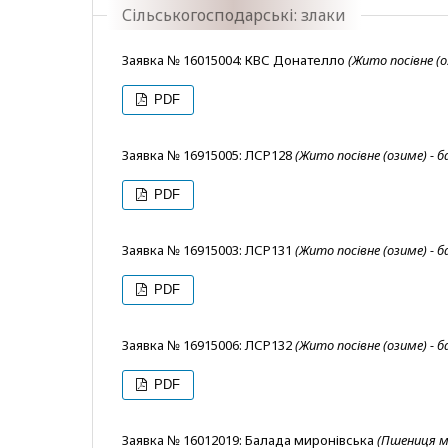
Сільськогосподарські: злаки
Заявка № 16015004: КВС Донателло
(Жито посівне (о
PDF
Заявка № 16915005: ЛСР128
(Жито посівне (озиме) -
PDF
Заявка № 16915003: ЛСР131
(Жито посівне (озиме) -
PDF
Заявка № 16915006: ЛСР132
(Жито посівне (озиме) -
PDF
Заявка № 16012019: Балада миронівська
(Пшениця м'