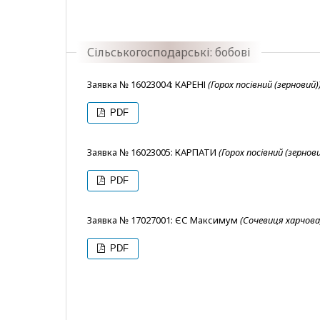
Сільськогосподарські: бобові
Заявка № 16023004: КАРЕНІ
(Горох посівний (зерновий)
PDF
Заявка № 16023005: КАРПАТИ
(Горох посівний (зернови
PDF
Заявка № 17027001: ЄС Максимум
(Сочевиця харчова
PDF