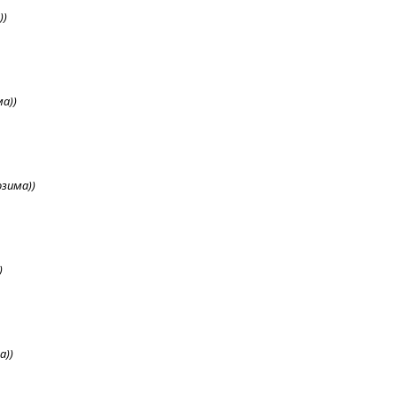
))
а))
озима))
)
а))