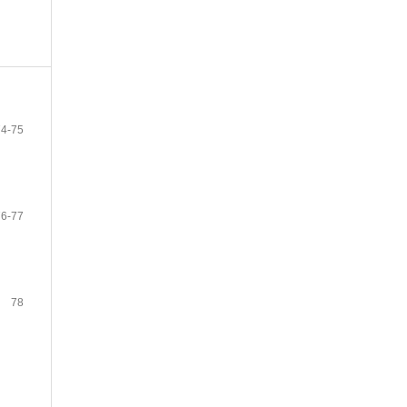
74-75
76-77
78