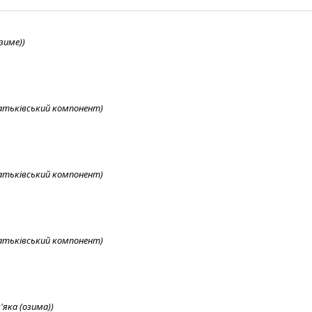
зиме))
 батьківський компонент)
 батьківський компонент)
 батьківський компонент)
яка (озима))