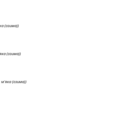
а (озима))
яка (озима))
м'яка (озима))