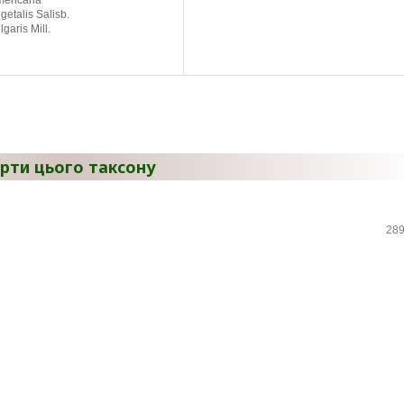
mericana
getalis Salisb.
garis Mill.
рти цього таксону
289