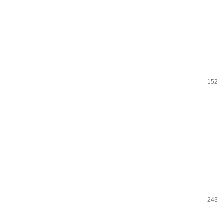
152
243