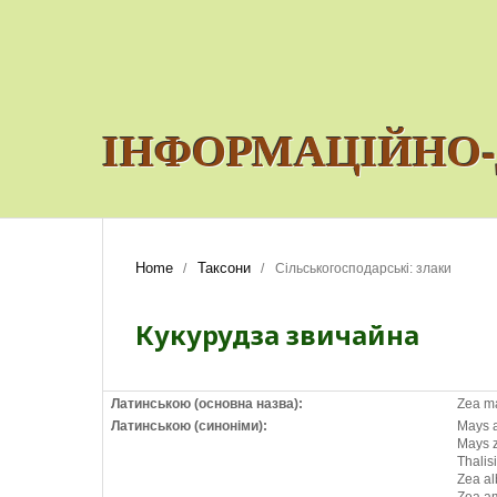
ІНФОРМАЦІЙНО-
Home
Таксони
/
/
Сільськогосподарські: злаки
Кукурудза звичайна
Латинською (основна назва):
Zea ma
Латинською (синоніми):
Mays 
Mays 
Thalis
Zea al