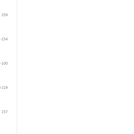
259
-154
-100
8-119
157