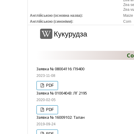
Zea a
Zea se
Zea vul
Англійською (основна назва):
Maize
Англійською (синоніми):
Corn
Кукурудза
Со
Заявка № 08004116: П9400
2023-11-08
PDF
Заявка № 01004043: ЛГ 2195
2020-02-05
PDF
Заявка № 16009102: Талан
2019-09-24
PDF