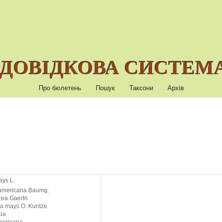
ДОВІДКОВА СИСТЕМА
Про бюлетень
Пошук
Таксони
Архів
ys L.
americana Baumg.
zea Gaertn
ia mays O. Kuntze.
ba