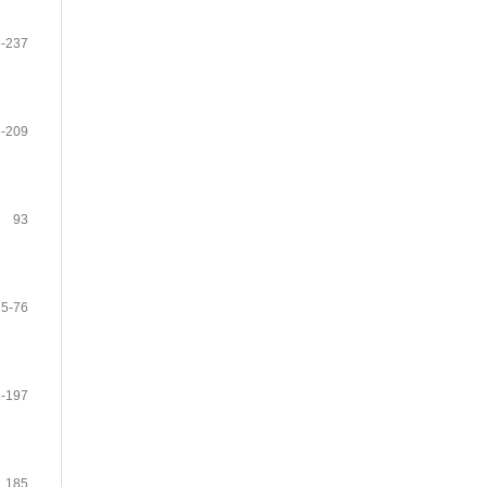
-237
-209
93
75-76
-197
185